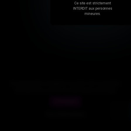
Ce site est strictement
INTERDIT aux personnes
mineures.
En poursuivant ta navigation sur notre site, tu acceptes
l’utilisation des cookies de statistiques de Google.
J'accepte !
© 2021 gayfrenchkiss.com. Tous droits réservés.
Plus d'informations