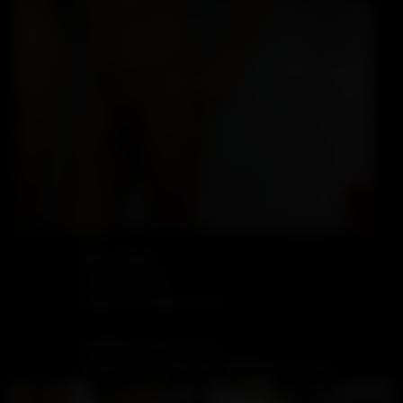
Rôle: Passif
Taille: 167 cm
Taille de sa bite: 15 cm
Quelques mots sur lui:
Alfrdo a le charme de l Amérique du sud