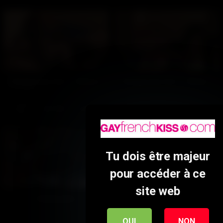
S'nique moi fort – Partie 2
S'nique moi fort – Partie 1
101
100%
96
100%
16:00
15:00
Tu dois être majeur
pour accéder à ce
site web
Sneak party
Les toilettes du 7ème –
Partie 2
OUI
NON