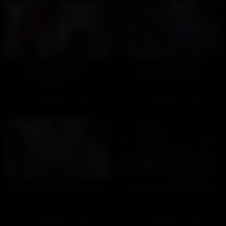
Sortie d'ascenceur –
Séance d’ouverture
Partie 1
133
100%
123
100%
19:00
17:00
Aujourd'hui on rase gratis
Les marionnades du pénis
95
100%
69
100%
05:00
10:00