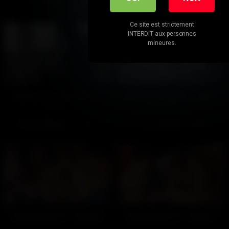
76
100%
89
100%
22:00
11:00
Ce site est strictement
INTERDIT aux personnes
mineures.
Les toilettes du 7ème –
Black et d'équerre – partie
Partie 1
2
116
100%
133
100%
11:00
14:00
Partouze au TX – Partie 2
Partouze au TX – Partie 1