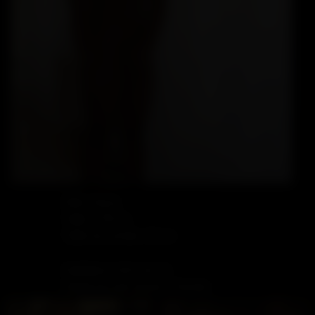
Rôle: Versa
Taille: 178 cm
Taille de sa bite: 20 cm
Quelques mots sur lui:
David est une recrue d Hocine