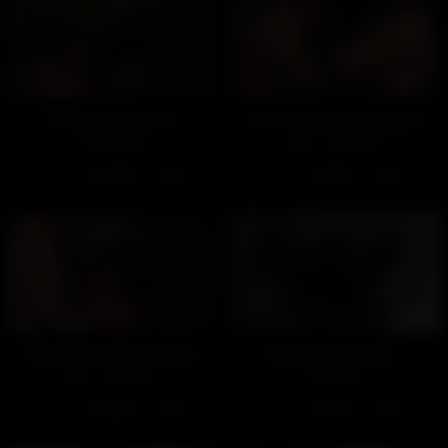
Séance d’ouverture
Baise-moi mais me tape
(Gratuit)
pas – Partie 2
653
100%
213
98%
01:50
14:00
Baise-moi mais me tape
Sortie d'ascenceur –
pas – Partie 1
Partie 2
216
100%
114
96%
13:00
19:00