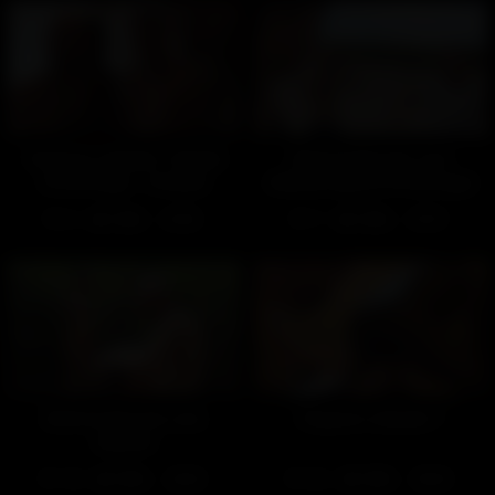
Toujours chauds ? (Avant
Endroit discret, coin
le tournage – Gratuit)
détente (Après le tournage
– Gratuit)
24
100%
77
100%
01:59
01:57
Endroit discret, coin
Toujours chauds ?
détente
190
100%
252
100%
23:33
39:33