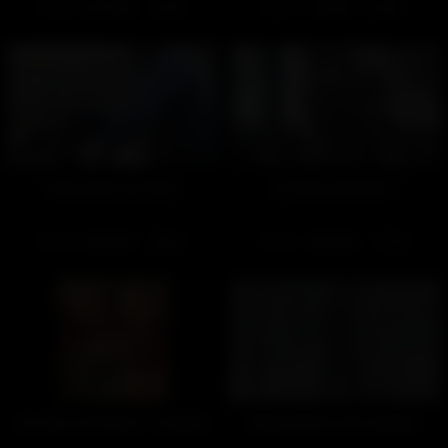
282
100%
347
82%
27:55
32:06
Rencontre en forêt
On fait une halte ?
454
100%
251
100%
35:22
11:20
Du duo à la touze – Gratuit
Rencontres d’un mateur