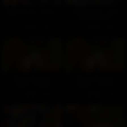
Déstresse-moi – Partie 1
Au déstressium – Visite
privée (Gratuit)
335
100%
475
93%
26:12
04:03
Mon caviste va me
Mon caviste va me
remplir… (Gratuit)
remplir… – Partie 2
452
94%
167
100%
01:30
11:54