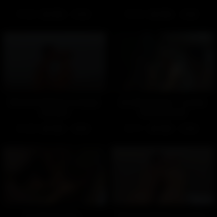
829
100%
645
100%
01:50
27:00
Moment détente à la plage
Au déstressium – Le plan
(Gratuit)
sling (Gratuit)
500
100%
711
100%
02:02
01:56
Au déstressium –
Moment détente à la plage