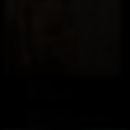
Rôle: Versa
Taille: 177 cm
Taille de sa bite: 20 cm
Quelques mots sur lui:
Charmant Portugais un bon petit diable bien
chaud dans tous les sens ...