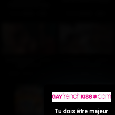
Échauffement au sling
(Gratuit)
402
94%
336
100%
01:58
23:52
Au déstressium – Le plan
Au déstressium – Le bain à
cage (Gratuit)
remous (Gratuit)
481
100%
629
87%
01:52
01:56
Tu dois être majeur