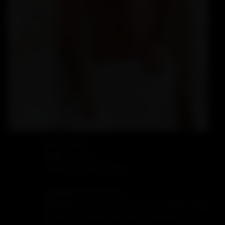
Rôle: Versa
Taille: 163 cm
Taille de sa bite: 16 cm
Quelques mots sur lui:
Minipousse est un mec plus-que efficace dans
toutes les positions ... pour les amateurs de