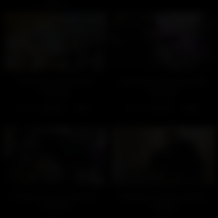
poilus !
Coulisses d’une baise
Livraison et essai gratuits
(Gratuit)
(Gratuit)
223
100%
797
100%
02:32
02:08
Livraison et essai gratuits
Livraison et essai gratuits
– Partie 2
– Partie 1