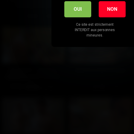
Shooting (Gratuit)
Partie 1
OUI
NON
809
96%
474
100%
02:20
16:09
Ce site est strictement
INTERDIT aux personnes
mineures.
Sur Pink TV : Initiations
Expertise d’actif (Gratuit)
devant la caméra (Gratuit)
764
100%
519
100%
01:42
01:41