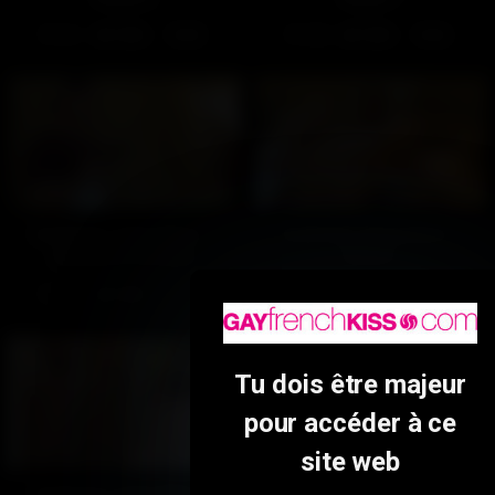
261
100%
286
100%
18:30
18:26
Coulisses d’une baise –
Coulisses d’une baise –
Ambiance (Gratuit)
Partie 2
487
100%
487
100%
01:18
16:13
Tu dois être majeur
pour accéder à ce
site web
Coulisses d’une baise –
Coulisses d’une baise –