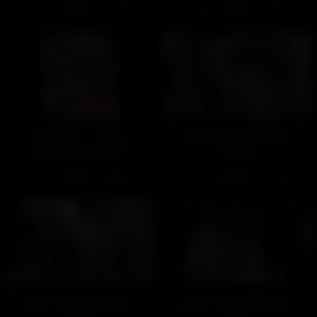
378
100%
455
100%
11:49
12:01
Sur Pink TV : Petites
Un larcin qui dégénère
affaires étrangères
(Gratuit)
(Gratuit)
467
97%
536
100%
02:06
01:44
Un larcin qui dégénère –
Un larcin qui dégénère –
Partie 2
Partie 1