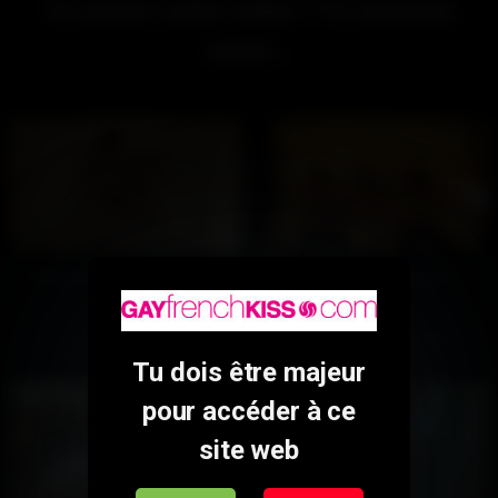
Tu aimes cette vidéo ? Tu aimeras
aussi...
Visite de chantier (Gratuit)
Shooting de cousins
468
100%
251
100%
02:39
22:00
Tu dois être majeur
pour accéder à ce
site web