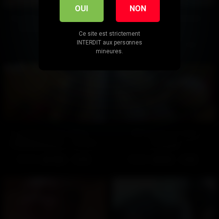
OUI
NON
De sling en gode (Après le
Baise à donf (La douche –
sling un peu de gode –
Gratuit)
Ce site est strictement
Gratuit)
INTERDIT aux personnes
603
100%
367
100%
02:01
02:04
mineures.
L’emplacement idéal (1-
Défonçage en règle
L’échauffement – Gratuit)
(Gratuit)
218
100%
354
90%
01:55
01:55