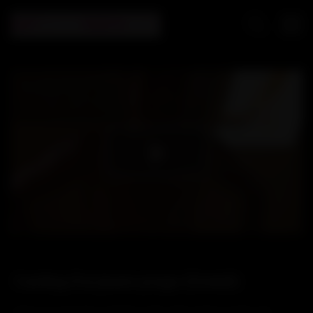
Play
Video
Casting d’un jeune yougo (Gratuit)