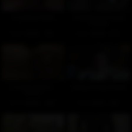
Le casting de Stefen
Le fantasme de l’inconnu
(Gratuit)
147
96%
631
100%
17:00
01:31
Le casting de Karim –
Casting de Serge (Gratuit)
Partie 2
115
100%
448
92%
16:00
01:25