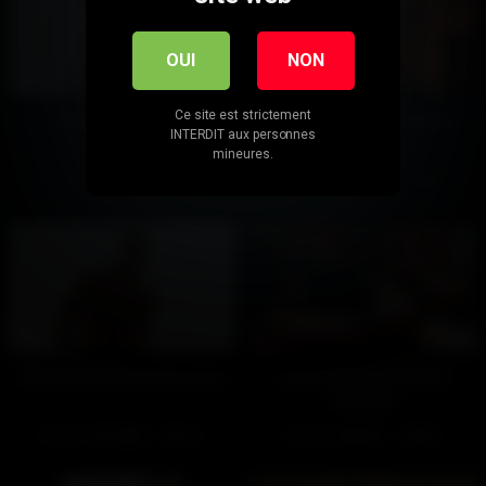
OUI
NON
Ce site est strictement
Casting de Mickael
Pause vestiaire (Gratuit)
INTERDIT aux personnes
(Gratuit)
mineures.
526
100%
494
100%
07:28
04:50
Shooting photo III (Gratuit)
La branlette de Houidi
(Gratuit)
344
100%
238
96%
04:10
04:35