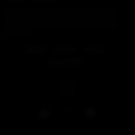
Bande-Annonce : Damien invite deux potes chez lui,
Aurélien et Olivier. Ils ne se connaissent pas encore
et les présente l’un à l’autre : la rencontre va être
percutante…
Gratuit
Aurélien
Damien
Olivier ROCKEY
512
views
0
/
0