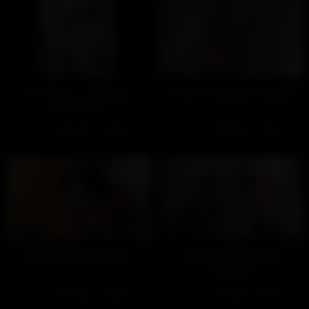
Sur Pink TV : La maison
Visite de chantier (Gratuit)
des plaisirs
559
100%
468
100%
02:50
02:39
Baise à donf (Gratuit)
Prémices d’une baise
(Gratuit)
534
100%
449
100%
02:00
04:40