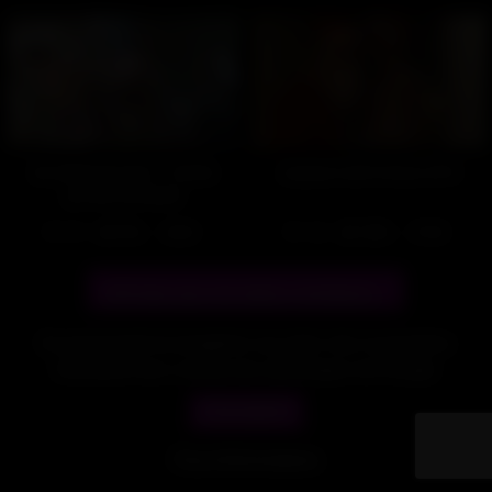
Au déstressium – Visite
Joyeux noël à tous (#1)
privée (Gratuit)
475
93%
146
100%
04:03
07:00
Afficher plus de vidéos similaires...
En poursuivant ta navigation sur notre site, tu acceptes
l’utilisation des cookies de statistiques de Google.
J'accepte !
© 2021 gayfrenchkiss.com. Tous droits réservés.
Plus d'informations