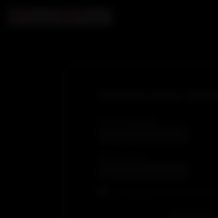
Connecte-toi pour visionn
Nom d'utilisateur
Mot de passe
En cochant cette case, je reconnais avoir lu
conditions générales de ventes