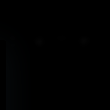
92
0
/
0
views