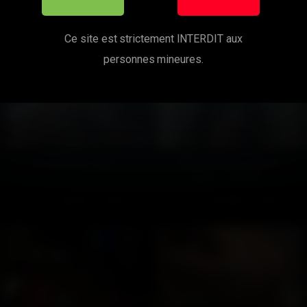
mes cette vidéo ? Tu aimeras au
Ce site est strictement INTERDIT aux
personnes mineures.
On se fait un câlin ?
Mon militaire vient en
perm. – Partie 1
138
97%
104
100%
14:00
12:00