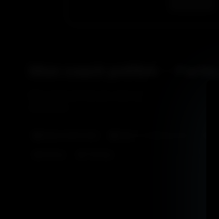
Mon coach préféré – Partie
Mon coach est très pro, mais ça doit être un travail tr
ses élèves…
Baise sentimental
Dans un établissement
Dy
Romeo
Thomas