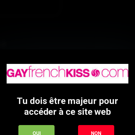
 2
ès fatigant s’il fait la même chose avec tous
lan Fallen
Jérôme
Tu dois être majeur pour
accéder à ce site web
OUI
NON