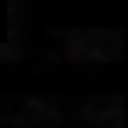
ssi...
Prenez-moi comme une
Quand y'en a pour 2… –
chienne – Partie 1
Partie 2
248
100%
132
100%
14:00
19:00