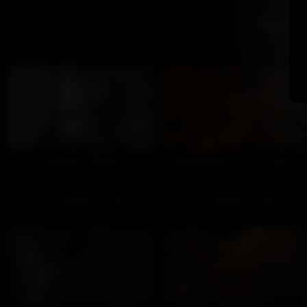
Tu ai
Le plaisir d'aider
Chienne lubrique – Partie 1
95
100%
79
100%
21:00
18:00