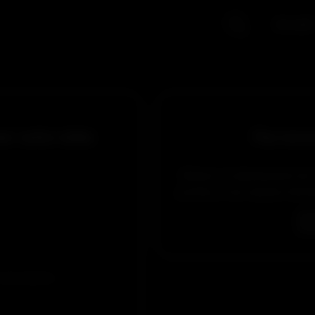
Accueil
er cette vidéo
Pas encor
Obtiens un abonnement de 5 
profiter, et de manière illim
 et accepté les