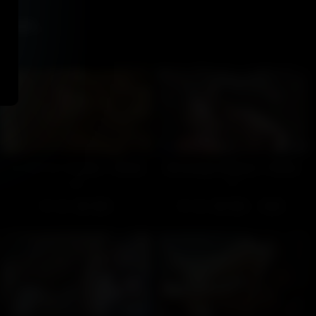
ssi...
Le chef de chantier – Partie
Bronzage intégral – Partie
3
1
128
100%
108
100%
18:00