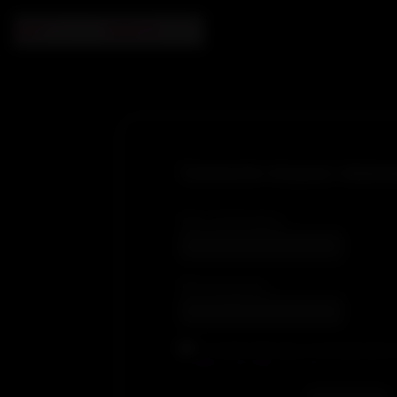
Connecte-toi pour visionn
Nom d'utilisateur
Mot de passe
En cochant cette case, je reconnais avoir lu
conditions générales de ventes