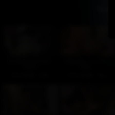
Tu ai
Un ménage bien à fond –
Préparation olympique –
Partie 2
Partie 1
96
100%
220
100%
21:00
14:00