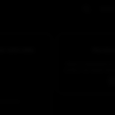
Accueil
er cette vidéo
Pas encor
Obtiens un abonnement de 5 
profiter, et de manière illim
 et accepté les