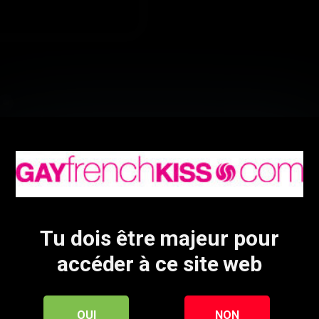
 1
deux copains les préviennent qu’ils passent
nt…
Fabien Rolley
Jim
Tu dois être majeur pour
accéder à ce site web
OUI
NON