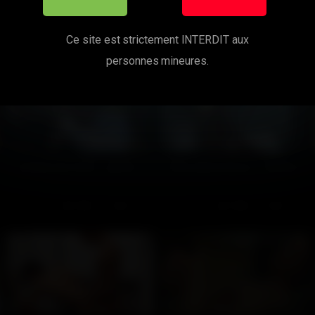
mes cette vidéo ? Tu aimeras au
Ce site est strictement INTERDIT aux
personnes mineures.
Contact en forêt – partie 1
Plan autoreverse – Partie 2
119
100%
224
100%
14:00
16:00