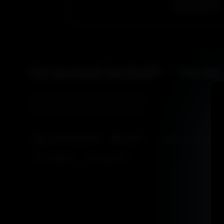
Un accueil incitatif – Partie
Un couple s’apprête à passer un moment intime lorsque 
les voir. Notre couple les reçoit dans la tenue du mome
Baise sentimental
Partouze
Sans Capote
Jonathan
Justin XXL