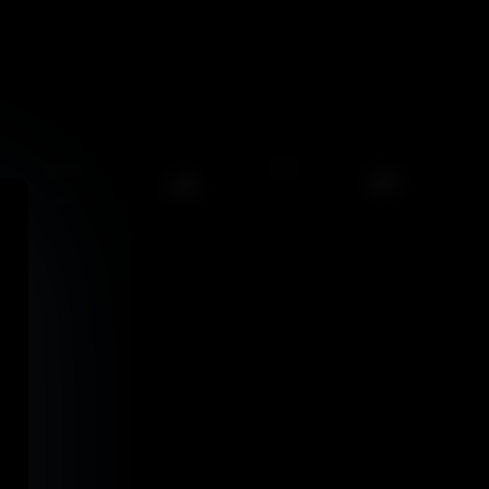
202
0
/
0
views