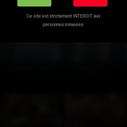
mes cette vidéo ? Tu aimeras au
Ce site est strictement INTERDIT aux
personnes mineures.
Aujourd'hui on rase gratis
Bureau de la défonce –
Partie 1
95
100%
65
100%
05:00
20:00