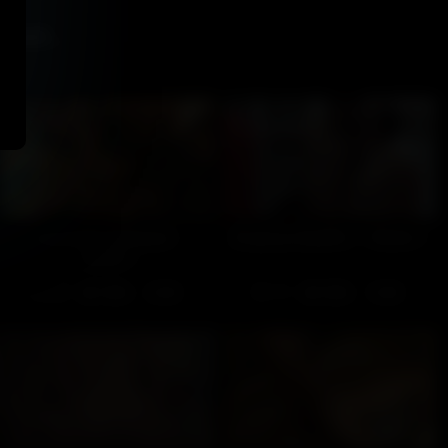
ssi...
La grande partouze –
Et qu'ça chauffe ! – Partie 1
Partie 1
207
100%
171
100%
21:00
13:00