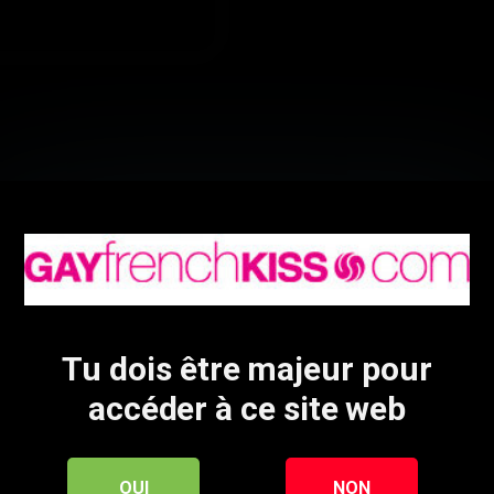
 Mais baiser, bien sûr, c’est que du bonheur et
rédéric
Germain
Tu dois être majeur pour
accéder à ce site web
OUI
NON