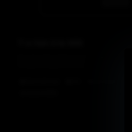
Y a rien à la télé
Que peut-on faire quand il y a un vide sidéral à la télé ?
l’assurance de passer un bon moment !
Baise sentimental
POV
Sans Capote
F
Stephan ROMAN