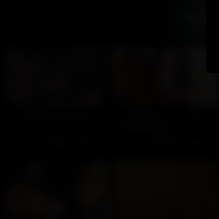
Tu ai
Passage de témoin
Une aide précieuse à
l'emménagement – Partie 1
125
100%
136
100%
25:00
17:00