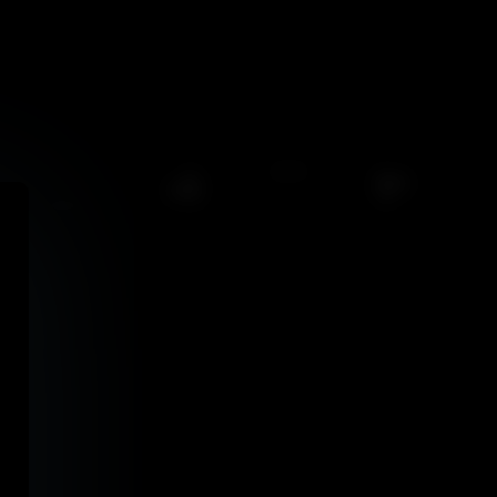
117
0
/
0
views