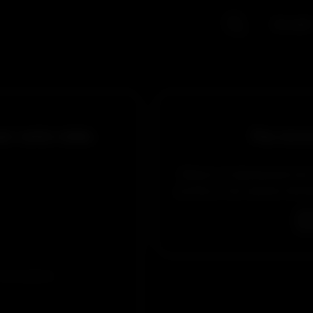
Accueil
er cette vidéo
Pas encor
Obtiens un abonnement de 5 
profiter, et de manière illim
 et accepté les