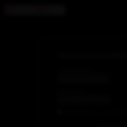
Connecte-toi pour visionn
Nom d'utilisateur
Mot de passe
En cochant cette case, je reconnais avoir lu
conditions générales de ventes