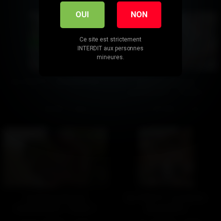
OUI
NON
Ce site est strictement
INTERDIT aux personnes
mineures.
Sur Pink TV : Terrasse-moi
Un large esprit de
!
transmission – Partie 2
549
98%
314
100%
02:03
11:59
Un large esprit de
Sur Pink TV : La maison
transmission – Partie 1
des plaisirs