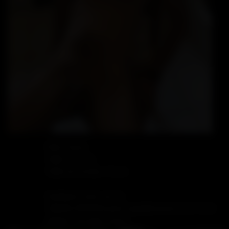
Rôle: Versa
Taille: 176 cm
Taille de sa bite: 16 cm
Quelques mots sur lui:
Valentin BODIN tourne régulièrement et c\\\'est
génial il est auto revers