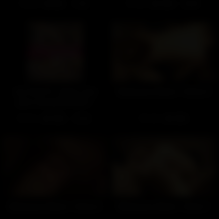
285
98%
559
100%
11:40
02:50
Sur Pink TV : Salut, c’est
Minet pour Minet – Partie 4
pour une pénétration !
416
100%
103
100%
01:39
Minet pour Minet – Partie 3
Minet pour Minet – Partie 1