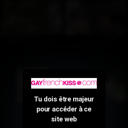
Essayons l’herbe fraîche
Un large esprit de
(Gratuit)
transmission – Les
préparatifs (Gratuit)
279
100%
404
100%
02:26
03:39
Tu dois être majeur
pour accéder à ce
Sur Pink TV : Experts de la
Essayons l’herbe fraîche…
rondelle (Gratuit)
site web
544
100%
309
100%
02:03
14:13