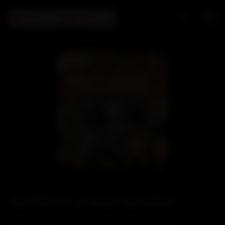
Play
Video
Sur Pink TV : La maison des plaisirs