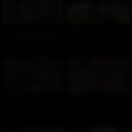
Rendez-vous urgent (Les
Essayons l’herbe fraîche…
préparatifs – Gratuit)
406
100%
309
100%
04:05
14:13
Le casting d'Akim
Bronzage intégral – Partie
2
171
100%
120
100%
20:00
18:00