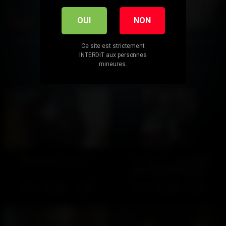
OUI
NON
Baise sur grand écran –
Goûte à mon nouveau coup
Ce site est strictement
Partie 1
INTERDIT aux personnes
mineures.
126
100%
185
100%
15:00
28:56
On joue au casting ?
Sur Pink TV : Baises en
noir et blanc (Gratuit)
433
100%
719
100%
17:55
02:00