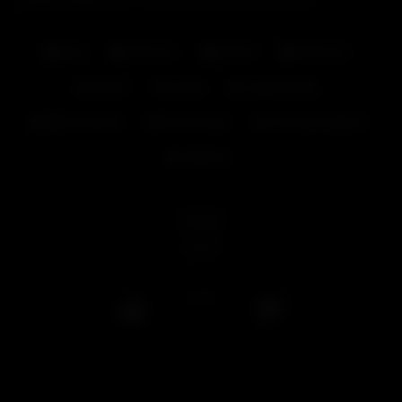
BANDE ANNONCE : le film est à voir sur Pink TV.
Beur
Exterieur
Gratuit
Partouze
Abdou
jordan
Logan Aballo
Mike Etcheval
Roméo Gipx
Thomas Iculisma
Valentin
559
views
0
/
0