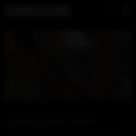
Play
Video
Je partage ta sieste ? (Gratuit)