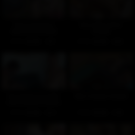
Patrice présente le
Mon daddy préféré
déstressium (Gratuit)
(Gratuit)
673
100%
769
100%
14:41
02:02
Des médecins aux petits
Mike, l’initiateur (Gratuit)
soins (Facéties d’acteurs
– Gratuit)
613
100%
880
100%
02:14
01:48