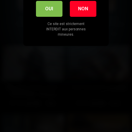
OUI
NON
Sur Pink TV : Un
Sur Pink TV : Chauds
Ce site est strictement
déguisement pour
comme la braise (Gratuit)
INTERDIT aux personnes
préliminaires
410
100%
537
95%
01:27
02:09
mineures.
Mon élève poupon (après
Reportage photos (Gratuit)
le tournage – Gratuit)
1198
100%
530
100%
12:22
01:32