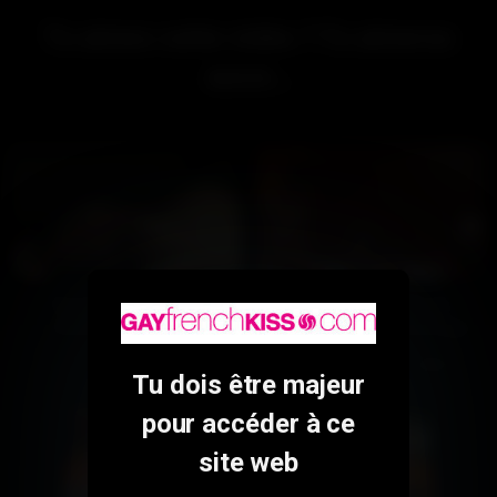
Tu aimes cette vidéo ? Tu aimeras
aussi...
Tel est pris… (Fin de
Un massage plein de
tournage – Gratuit)
vertus (Après le tournage
– Gratuit)
498
100%
306
100%
00:39
04:42
Tu dois être majeur
pour accéder à ce
site web