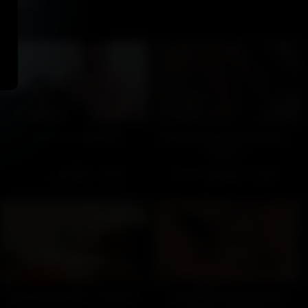
La surprise du chef
Un casting consciencieux –
Partie 1
557
100%
107
100%
21:54
10:00
Sus à mon coloc – Partie 1
Le baptême du nouveau