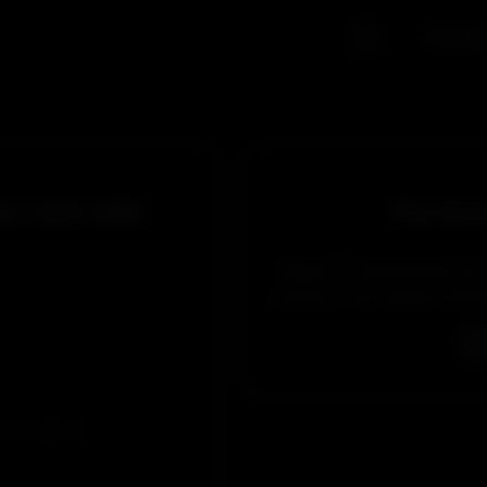
Accueil
er cette vidéo
Pas encor
Obtiens un abonnement de 5 
profiter, et de manière illim
 et accepté les