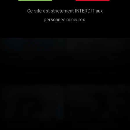
Ce site est strictement INTERDIT aux
personnes mineures.
On se connait ? – Partie 1
Chaud devant ! – Partie 2
246
100%
66
100%
11:16
13:00
Un cul insatiable – Partie 1
Mon pote vide-couilles –