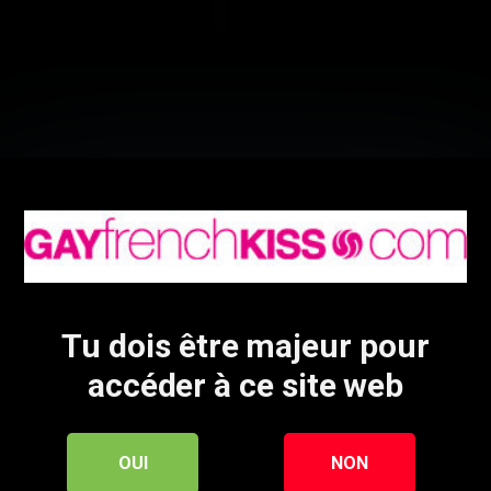
e de Jordan, Walstars va gentiment se donner
Tu dois être majeur pour
accéder à ce site web
OUI
NON
mes cette vidéo ? Tu aimeras au