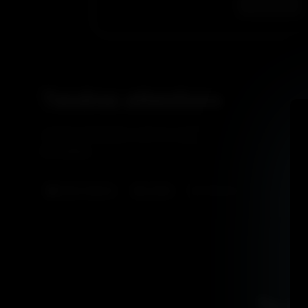
Tendres attentions
Jordan et Walstars sont en couple et pour l’anniversair
en cadeau…
Sans Capote
jordan
Walstars
Tu ai