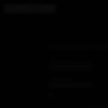
Connecte-toi pour visionn
Nom d'utilisateur
Mot de passe
En cochant cette case, je reconnais avoir lu
conditions générales de ventes