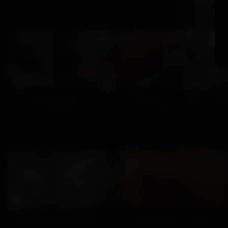
Rencontre avec une
Apprenti décorateur –
femboy
Partie 1
321
100%
132
100%
19:57
20:00
Dick, le bon tuyau (Partie 1)
Tendres ébats – Partie 2