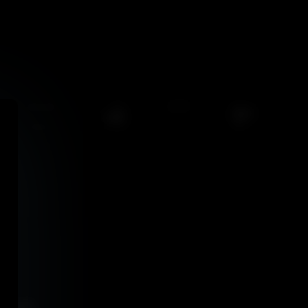
224
0
/
0
views
ssi...